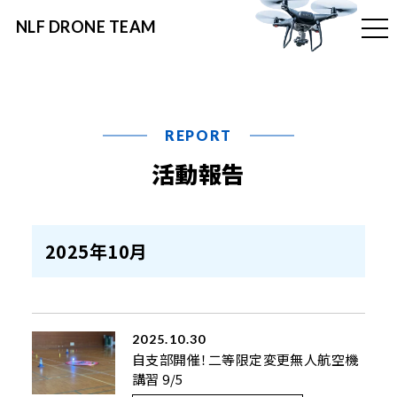
NLF DRONE TEAM
t
o
g
g
l
e
n
a
v
REPORT
i
g
活動報告
a
t
i
o
n
2025年10月
2025.10.30
自支部開催！二等限定変更無人航空機
講習 9/5