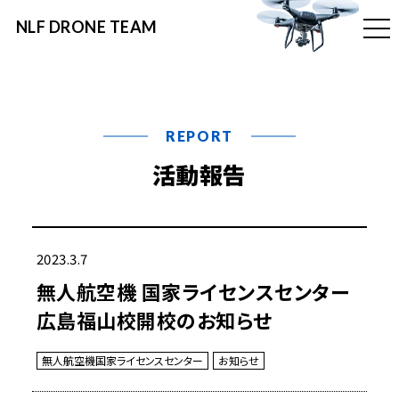
NLF DRONE TEAM
t
o
g
g
l
e
n
a
v
REPORT
i
g
活動報告
a
t
i
o
n
2023.3.7
無人航空機 国家ライセンスセンター
広島福山校開校のお知らせ
無人航空機国家ライセンスセンター
お知らせ