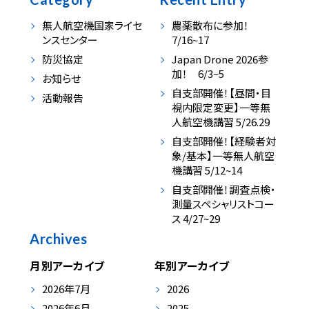
無人航空機国家ライセ
農薬散布に参加！
ンスセンター
7/16~17
防災協定
Japan Drone 2026参
加！ 6/3~5
お知らせ
自支部開催！【昼間・目
活動報告
視内限定変更】一等無
人航空機講習 5/26.29
自支部開催！【経験者対
象/基本】一等無人航空
機講習 5/12~14
自支部開催！調査点検・
測量スペシャリストコー
ス 4/27~29
Archives
月別アーカイブ
年別アーカイブ
2026年7月
2026
2026年6月
2025