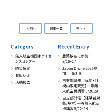
« 前へ
記事一覧
次へ »
Category
Recent Entry
無人航空機国家ライセ
農薬散布に参加！
ンスセンター
7/16~17
防災協定
Japan Drone 2026参
加！ 6/3~5
お知らせ
自支部開催！【昼間・目
活動報告
視内限定変更】一等無
人航空機講習 5/26.29
自支部開催！【経験者対
象/基本】一等無人航空
機講習 5/12~14