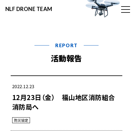
NLF DRONE TEAM
t
o
g
g
l
e
n
a
v
REPORT
i
g
活動報告
a
t
i
o
n
2022.12.23
12月23日（金） 福山地区消防組合
消防局へ
防災協定