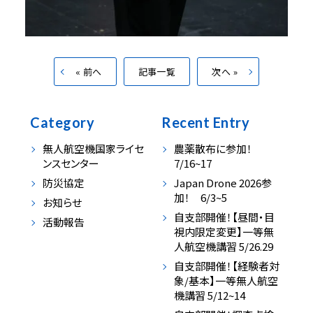
« 前へ
記事一覧
次へ »
Category
Recent Entry
無人航空機国家ライセ
農薬散布に参加！
ンスセンター
7/16~17
防災協定
Japan Drone 2026参
加！ 6/3~5
お知らせ
自支部開催！【昼間・目
活動報告
視内限定変更】一等無
人航空機講習 5/26.29
自支部開催！【経験者対
象/基本】一等無人航空
機講習 5/12~14