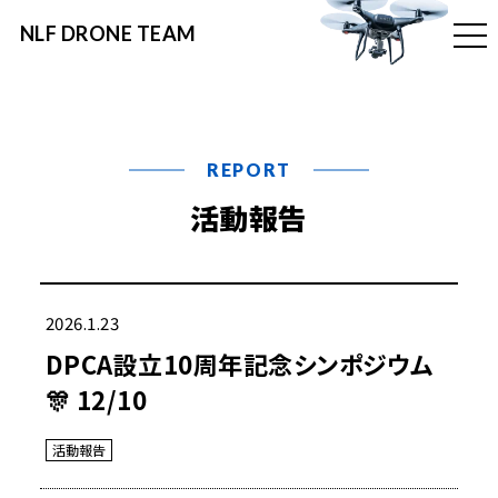
NLF DRONE TEAM
t
o
g
g
l
e
n
a
v
REPORT
i
g
活動報告
a
t
i
o
n
2026.1.23
DPCA設立10周年記念シンポジウム
🎊 12/10
活動報告